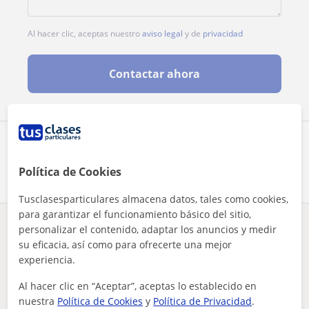
Al hacer clic, aceptas nuestro
aviso legal
y de
privacidad
Contactar ahora
Comparte a este profesor
Política de Cookies
Tusclasesparticulares almacena datos, tales como cookies,
para garantizar el funcionamiento básico del sitio,
personalizar el contenido, adaptar los anuncios y medir
¿Hay algún error en este perfil?
Cuéntanos
su eficacia, así como para ofrecerte una mejor
experiencia.
Tus clases particulares
On-line
Español para extranjeros
enseño español con tres años de experiencia. ofrezco clases ...
Al hacer clic en “Aceptar”, aceptas lo establecido en
nuestra
Política de Cookies
y
Política de Privacidad
.