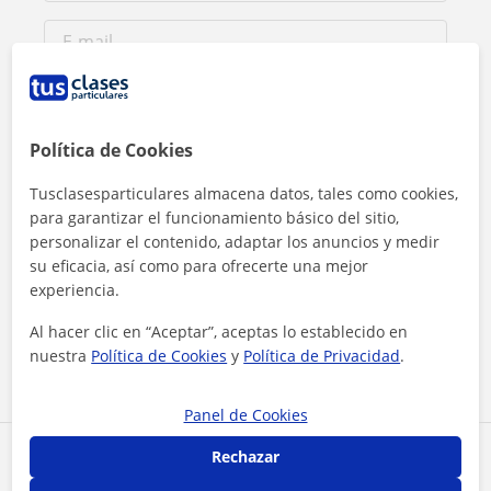
Política de Cookies
Tusclasesparticulares almacena datos, tales como cookies,
para garantizar el funcionamiento básico del sitio,
personalizar el contenido, adaptar los anuncios y medir
su eficacia, así como para ofrecerte una mejor
Al hacer clic, aceptas nuestro
aviso legal
y de
privacidad
experiencia.
Al hacer clic en “Aceptar”, aceptas lo establecido en
Contactar ahora
nuestra
Política de Cookies
y
Política de Privacidad
.
Panel de Cookies
Rechazar
Comparte a este profesor