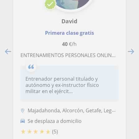
David
Primera clase gratis
40
€/h
ENTRENAMIENTOS PERSONALES ONLINE O PRESENCIAL
Entrenador personal titulado y
autónomo y ex-instructor físico
militar en el ejércit...
Majadahonda, Alcorcón, Getafe, Leganés, Madrid (Ciudad)
Se desplaza a domicilio
★
★
★
★
★
(5)