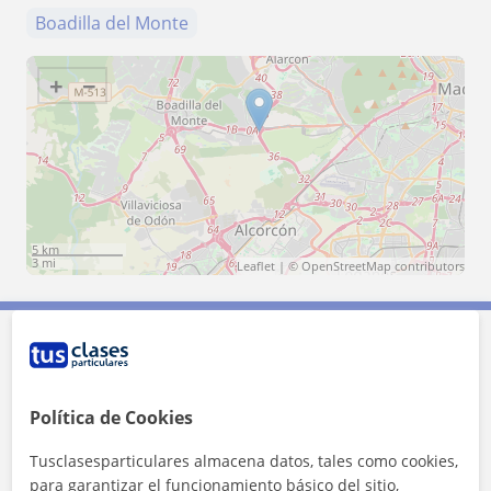
Boadilla del Monte
+
−
5 km
3 mi
Leaflet
| ©
OpenStreetMap
contributors
Contacta con Marta
Política de Cookies
Tarifa
12
€/h
Tusclasesparticulares almacena datos, tales como cookies,
1ª clase gratis
para garantizar el funcionamiento básico del sitio,