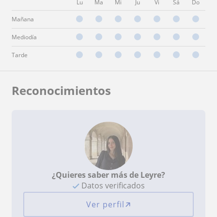
Lu
Ma
Mi
Ju
Vi
Sá
Do
Mañana
Mediodía
Tarde
Reconocimientos
¿Quieres saber más de Leyre?
Datos verificados
Ver perfil