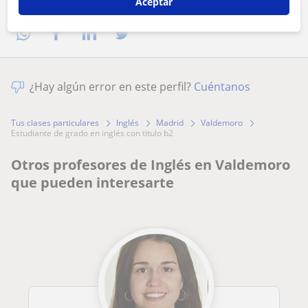
Comparte a este profesor
Aceptar
¿Hay algún error en este perfil?
Cuéntanos
Tus clases particulares
Inglés
Madrid
Valdemoro
estudiante de grado en inglés con titulo b2
Otros profesores de Inglés en Valdemoro
que pueden interesarte