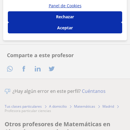
Panel de Cookies
Al hacer clic, aceptas nuestro
aviso legal
y de
privacidad
Rechazar
Contactar ahora
Aceptar
Comparte a este profesor
¿Hay algún error en este perfil?
Cuéntanos
Tus clases particulares
A domicilio
Matemáticas
Madrid
profesora particular ciencias
Otros profesores de Matemáticas en