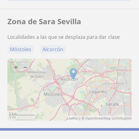
Zona de Sara Sevilla
Localidades a las que se desplaza para dar clase
Móstoles
Alcorcón
+
−
5 km
3 mi
Leaflet
| ©
OpenStreetMap
contributors