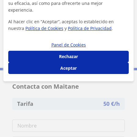
su eficacia, así como para ofrecerte una mejor
+
−
experiencia.
Al hacer clic en “Aceptar”, aceptas lo establecido en
nuestra
Política de Cookies
y
Política de Privacidad
.
Panel de Cookies
5 km
Rechazar
3 mi
Leaflet
| ©
OpenStreetMap
contributors
Aceptar
Contacta con Maitane
Tarifa
50
€/h