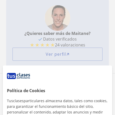
¿Quieres saber más de Maitane?
Datos verificados
★
★
★
★
★
24 valoraciones
Ver perfil
Zona de Maitane
Política de Cookies
Localidades a las que se desplaza para dar clase
Tusclasesparticulares almacena datos, tales como cookies,
Leganés
para garantizar el funcionamiento básico del sitio,
personalizar el contenido, adaptar los anuncios y medir