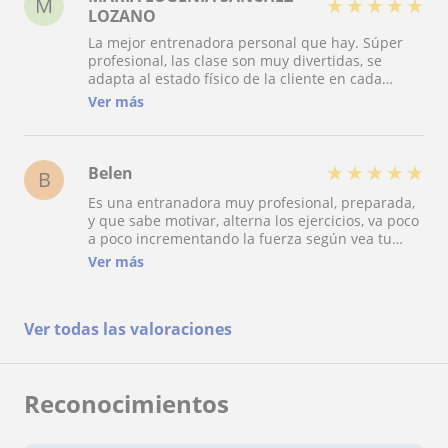
M
★
★
★
★
★
LOZANO
La mejor entrenadora personal que hay. Súper
profesional, las clase son muy divertidas, se
adapta al estado físico de la cliente en cada
momento (si tienes lesiones puntuales por
Ver más
ejemplo), y las expectativas que establece son
realistas.
★
★
★
★
★
Belen
B
Es una entranadora muy profesional, preparada,
y que sabe motivar, alterna los ejercicios, va poco
a poco incrementando la fuerza según vea tu
evolución. Es precavida y está pendiente de la
Ver más
posición en cada ejercicio y se asegura que vas
mejorando en cada clase. Se preocupa por que
hagas ejercicio aunque no estés en una de sus
Ver todas las valoraciones
clases y puedes prácticas tu sola otros día. Es
perfecta para entrenar. Noto gran mejoría en mi
cuerpo y músculos. Me siento mucho mejor y mas
en forma que cuando asistía a clases en el
Reconocimientos
gimnasio