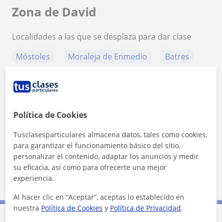
Zona de David
Localidades a las que se desplaza para dar clase
Móstoles
Moraleja de Enmedio
Batres
Arroyomolinos (Madrid)
+
−
Política de Cookies
Tusclasesparticulares almacena datos, tales como cookies,
para garantizar el funcionamiento básico del sitio,
personalizar el contenido, adaptar los anuncios y medir
su eficacia, así como para ofrecerte una mejor
20 km
experiencia.
10 mi
Leaflet
| ©
OpenStreetMap
contributors
Al hacer clic en “Aceptar”, aceptas lo establecido en
nuestra
Política de Cookies
y
Política de Privacidad
.