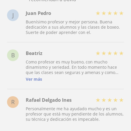
★
★
★
★
★
Juan Pedro
J
Buenísimo profesor y mejor persona. Buena
dedicación a sus alumnos y las clases de boxeo.
Suerte de poder aprender con el.
★
★
★
★
★
Beatriz
B
Como profesor es muy bueno, con mucho
dinamismo y seriedad. En todo momento hace
que las clases sean seguras y amenas y como
persona inmejorable, muy humano y cercano. Un
Ver más
10.
★
★
★
★
★
Rafael Delgado Ines
R
Personalmente me ha ayudado mucho y es un
profesor que está muy pendiente de los alumnos,
su técnica y dedicación es impecable.