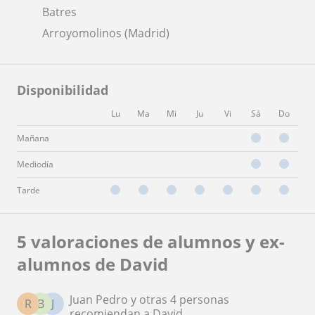
Batres
Arroyomolinos (Madrid)
Disponibilidad
Lu
Ma
Mi
Ju
Vi
Sá
Do
Mañana
Mediodía
Tarde
5 valoraciones de alumnos y ex-
alumnos de David
Juan Pedro y otras 4 personas
R
B
J
recomiendan a David