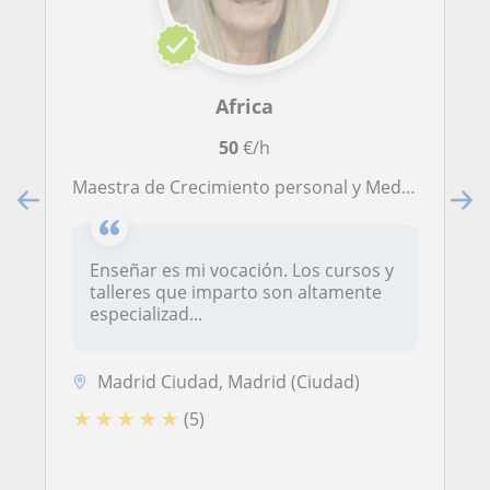
Africa
50
€/h
Maestra de Crecimiento personal y Meditación, con experiencia de más de 20 años, en Distrito Salamanca
Enseñar es mi vocación. Los cursos y
talleres que imparto son altamente
especializad...
Madrid Ciudad, Madrid (Ciudad)
★
★
★
★
★
(5)