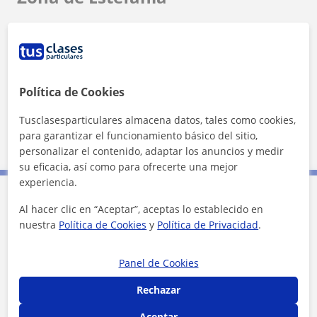
Localidades a las que se desplaza para dar clase
Coslada
Mejorada del Campo
Paracuellos de Jarama
Rivas-Vaciamadrid
Política de Cookies
San Fernando de Henares
Tusclasesparticulares almacena datos, tales como cookies,
para garantizar el funcionamiento básico del sitio,
Torrejón de Ardoz
personalizar el contenido, adaptar los anuncios y medir
su eficacia, así como para ofrecerte una mejor
experiencia.
Al hacer clic en “Aceptar”, aceptas lo establecido en
Contacta con Estefanía
nuestra
Política de Cookies
y
Política de Privacidad
.
Tarifa
30
€/h
Panel de Cookies
1ª clase gratis
Rechazar
Aceptar