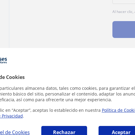
Al hacer clic
¿Hay algún error en este perfil?
Cuéntanos
 de Cookies
particulares almacena datos, tales como cookies, para garantizar el
ento básico del sitio, personalizar el contenido, adaptar los anunc
eficacia, así como para ofrecerte una mejor experiencia.
l para extranjeros en Madrid que pueden int
lic en “Aceptar”, aceptas lo establecido en nuestra
Política de Cook
e Privacidad
.
el de Cookies
Rechazar
Aceptar