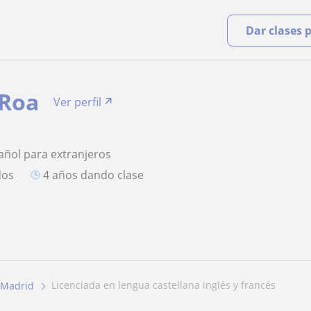
Dar clases 
 Roa
Ver perfil
añol para extranjeros
dos
4 años dando clase
licenciada en lengua castellana inglés y francés
Madrid