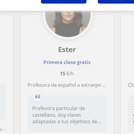
Ester
Primera clase gratis
15
€/h
Profesora de español a extranjeros con amplia experiencia se ofrece a dar clases privadas y grupales
Cl
Profesora particular de
castellano, doy clases
adaptadas a tus objetivos de
aprendiz...
ón