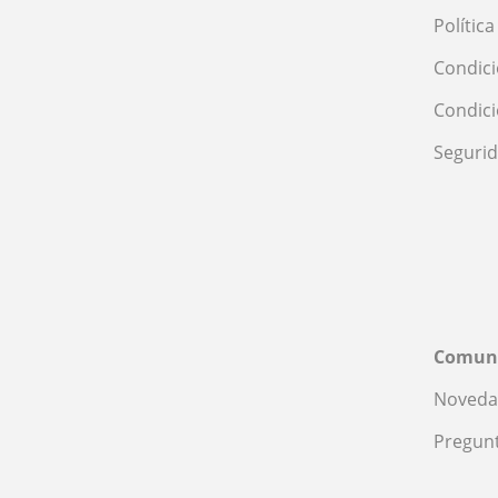
Polític
Condici
Condic
Seguri
Comun
Noveda
Pregunt