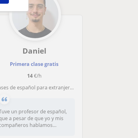
Daniel
Primera clase gratis
14
€/h
ases de español para extranjeros, para todas las edades y niveles
Tuve un profesor de español,
que a pesar de que yo y mis
compañeros hablamos
español...