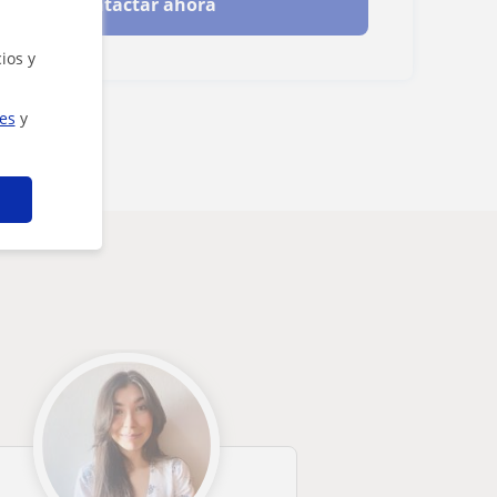
Contactar ahora
ios y
ies
y