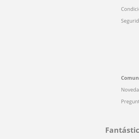
Condic
Seguri
Comun
Noveda
Pregunt
Fantásti