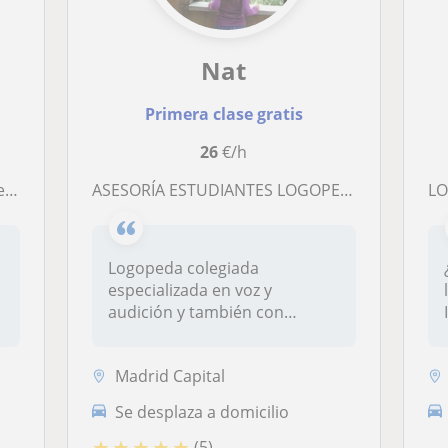
Nat
Primera clase gratis
26
€/h
l
ASESORÍA ESTUDIANTES LOGOPEDIA por Logopeda col
LO
Logopeda colegiada
especializada en voz y
audición y también con
experiencia en otro...
Madrid Capital
Se desplaza a domicilio
★
★
★
★
★
(5)