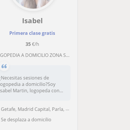
Isabel
Primera clase gratis
35
€/h
GOPEDIA A DOMICILIO ZONA SUR DE MADRID
¿Necesitas sesiones de
logopedia a domicilio?Soy
Isabel Martin, logopeda con
más de...
Getafe, Madrid Capital, Parla, Torrejón de la Calzada, Valdemoro
Se desplaza a domicilio