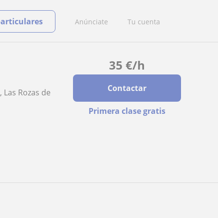
particulares
Anúnciate
Tu cuenta
35
€
/h
Contactar
, Las Rozas de
Primera clase gratis