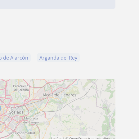
o de Alarcón
Arganda del Rey
Leaflet
| ©
OpenStreetMap
contributors