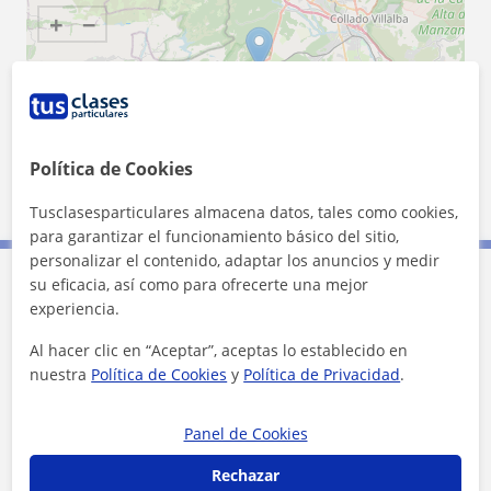
+
−
Política de Cookies
10 km
5 mi
Leaflet
| ©
OpenStreetMap
contributors
Tusclasesparticulares almacena datos, tales como cookies,
para garantizar el funcionamiento básico del sitio,
personalizar el contenido, adaptar los anuncios y medir
su eficacia, así como para ofrecerte una mejor
Contacta con Nathaly
experiencia.
Al hacer clic en “Aceptar”, aceptas lo establecido en
Tarifa
25
€/h
nuestra
Política de Cookies
y
Política de Privacidad
.
1ª clase gratis
Panel de Cookies
Rechazar