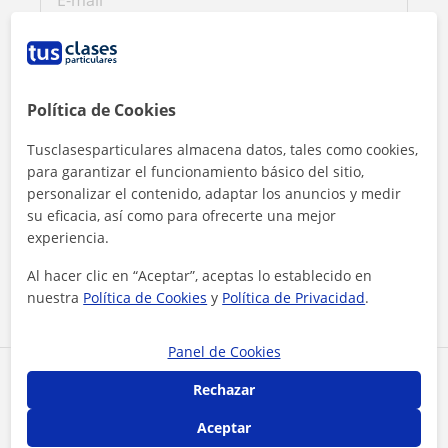
Política de Cookies
Tusclasesparticulares almacena datos, tales como cookies,
para garantizar el funcionamiento básico del sitio,
personalizar el contenido, adaptar los anuncios y medir
su eficacia, así como para ofrecerte una mejor
Al hacer clic, aceptas nuestro
aviso legal
y de
privacidad
experiencia.
Al hacer clic en “Aceptar”, aceptas lo establecido en
Contactar ahora
nuestra
Política de Cookies
y
Política de Privacidad
.
Panel de Cookies
Comparte a este profesor
Rechazar
Aceptar