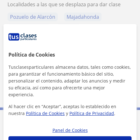
Localidades a las que se desplaza para dar clase
Pozuelo de Alarcón
Majadahonda
Madrid (Ciudad)
Leganés
+
−
Política de Cookies
Tusclasesparticulares almacena datos, tales como cookies,
para garantizar el funcionamiento básico del sitio,
personalizar el contenido, adaptar los anuncios y medir
su eficacia, así como para ofrecerte una mejor
5 km
experiencia.
3 mi
Leaflet
| ©
OpenStreetMap
contributors
Al hacer clic en “Aceptar”, aceptas lo establecido en
nuestra
Política de Cookies
y
Política de Privacidad
.
Contacta con Pedro
Panel de Cookies