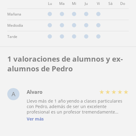
Lu
Ma
Mi
Ju
Vi
Sá
Do
Mañana
Mediodía
Tarde
1 valoraciones de alumnos y ex-
alumnos de Pedro
★
★
★
★
★
Alvaro
A
Llevo más de 1 año yendo a clases particulares
con Pedro, además de ser un excelente
profesional es un profesor tremendamente
atento, dedicado y personal, hace sus clases
Ver más
dinámicas, amenas y participativas. Posee un
conocimento muy amplio en muchas materias y
su formación en arte dramático acelera el