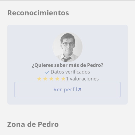
aprendizaje usando técnicas de role playing
simulando situaciones reales. Totalmente
Reconocimientos
recomendable.
¿Quieres saber más de Pedro?
Datos verificados
★
★
★
★
★
1 valoraciones
Ver perfil
Zona de Pedro