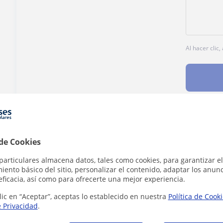
Al hacer clic
¿Hay algún error en este perfil?
Cuéntanos
 de Cookies
particulares almacena datos, tales como cookies, para garantizar el
ento básico del sitio, personalizar el contenido, adaptar los anunc
eficacia, así como para ofrecerte una mejor experiencia.
lic en “Aceptar”, aceptas lo establecido en nuestra
Política de Cook
ia del Arte en Madrid que pueden interesarte
e Privacidad
.