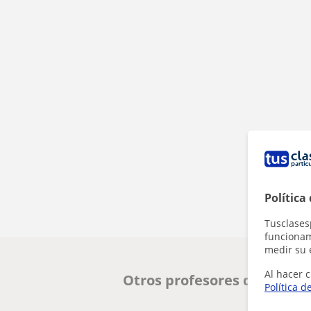
Política
Tusclases
funcionami
medir su 
Al hacer c
Otros profesores de Histor
Política d