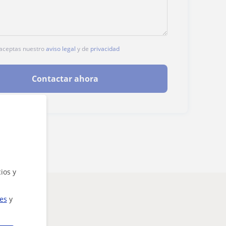
, aceptas nuestro
aviso legal
y de
privacidad
Contactar ahora
ios y
ies
y