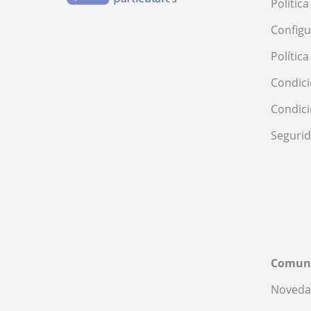
Polític
Configu
Polític
Condici
Condic
Seguri
Comun
Noveda