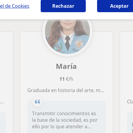
el de Cookies
Rechazar
Aceptar
María
11
€/h
Graduada en historia del arte, me gusta transmitir conocimientos a todo aquel que se preste interesado en la materia.
e
C
Transmitir conocimientos es
la base de la sociedad, es por
ello por lo que atender a...