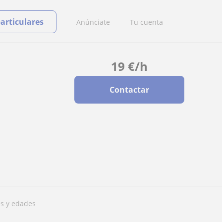
particulares
Anúnciate
Tu cuenta
19
€
/h
Contactar
les y edades