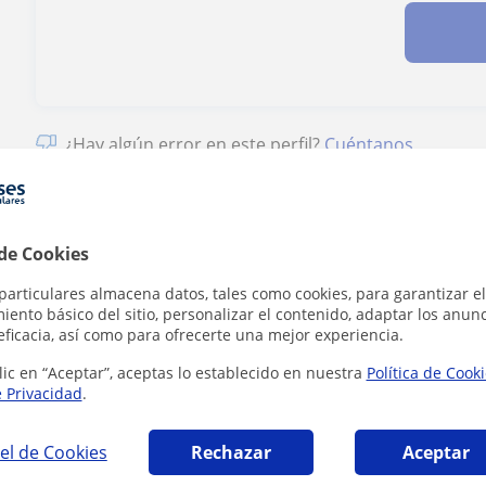
¿Hay algún error en este perfil?
Cuéntanos
 de Cookies
particulares almacena datos, tales como cookies, para garantizar el
afía en Pozuelo de Alarcón que pueden inter
ento básico del sitio, personalizar el contenido, adaptar los anunc
eficacia, así como para ofrecerte una mejor experiencia.
lic en “Aceptar”, aceptas lo establecido en nuestra
Política de Cook
e Privacidad
.
el de Cookies
Rechazar
Aceptar