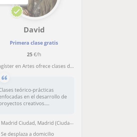
David
Primera clase gratis
25
€/h
íster en Artes ofrece clases de fotografía documental y narrativa para jóvenes y adultos en Madrid. 20 años de experiencia.
Clases teórico-prácticas
enfocadas en el desarrollo de
proyectos creativos.
Acompaño...
Madrid Ciudad, Madrid (Ciudad), Pozuelo de Alarcón
Se desplaza a domicilio