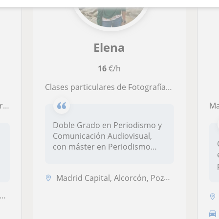
Elena
16
€/h
Clases particulares de Fotografía y Edición audiovisual
eo
Mag
Doble Grado en Periodismo y
Comunicación Audiovisual,
con máster en Periodismo
Trans...
Madrid Capital, Alcorcón, Pozuelo de Alarcón, Alcobendas, Boadilla del...