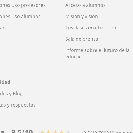
ones uso profesores
Acceso a alumnos
iones uso alumnos
Misión y visión
dad
Tusclases en el mundo
Sala de prensa
Informe sobre el futuro de la
educación
idad
des y Blog
as y respuestas
ca
9,5/10
★★★★★
9,5/10
790219
opinion