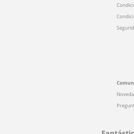
Condici
Condic
Seguri
Comun
Noveda
Pregunt
Fantásti