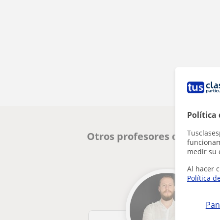
Política
Tusclases
Otros profesores de Fotogr
funcionami
medir su 
Al hacer c
Política d
Pan