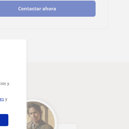
Contactar ahora
esarte
ios y
ies
y