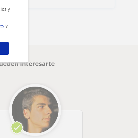
ios y
ies
y
pueden interesarte