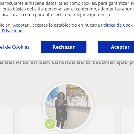
particulares almacena datos, tales como cookies, para garantizar el
ento básico del sitio, personalizar el contenido, adaptar los anunc
eficacia, así como para ofrecerte una mejor experiencia.
¿Hay algún error en este perfil?
Cuéntanos
lic en “Aceptar”, aceptas lo establecido en nuestra
Política de Cook
e Privacidad
.
el de Cookies
Rechazar
Aceptar
a del Arte en San Lorenzo de El Escorial que 