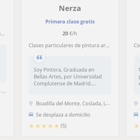
Nerza
Primera clase gratis
os
20
€/h
Clases particulares de pintura artística, dibujo, historia del arte
Co
Soy Pintora, Graduada en
Bellas Artes, por Universidad
Complutense de Madrid.
Tengo...
al
Boadilla del Monte, Coslada, Leganés, Madrid Capital, Pozuelo de Alarc...
Se desplaza a domicilio
★
★
★
★
★
★
(5)