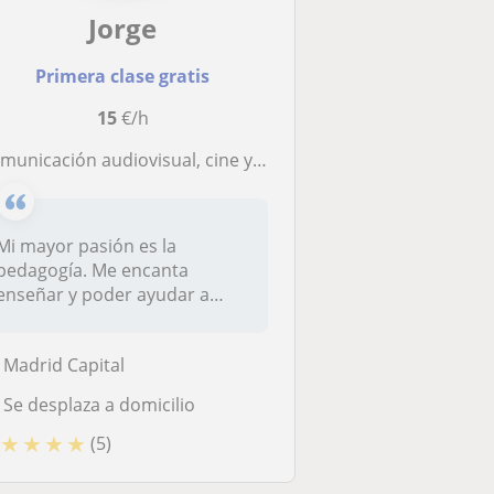
Jorge
Primera clase gratis
15
€/h
municación audiovisual, cine y fotografía Historia del arte
Mi mayor pasión es la
pedagogía. Me encanta
enseñar y poder ayudar a
alumnos de prim...
Madrid Capital
Se desplaza a domicilio
★
★
★
★
(5)