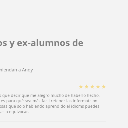
os y ex-alumnos de
omiendan a Andy
★
★
★
★
★
go qué decir qué me alegro mucho de haberlo hecho.
es para qué sea más facil retener las informatcion.
cosas qué solo habiendo aprendido el idioms puedes
has a equivocar.