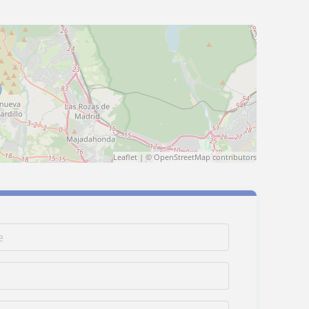
Leaflet
| ©
OpenStreetMap
contributors