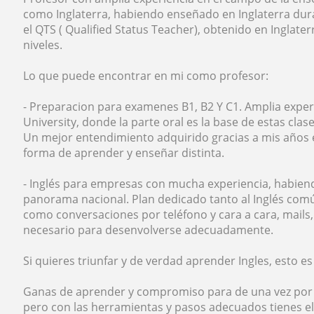
como Inglaterra, habiendo enseñado en Inglaterra dur
el QTS ( Qualified Status Teacher), obtenido en Inglater
niveles.
Lo que puede encontrar en mi como profesor:
- Preparacion para examenes B1, B2 Y C1. Amplia expe
University, donde la parte oral es la base de estas clas
Un mejor entendimiento adquirido gracias a mis años 
forma de aprender y enseñar distinta.
- Inglés para empresas con mucha experiencia, habi
panorama nacional. Plan dedicado tanto al Inglés comú
como conversaciones por teléfono y cara a cara, mails,
necesario para desenvolverse adecuadamente.
Si quieres triunfar y de verdad aprender Ingles, esto es 
Ganas de aprender y compromiso para de una vez por t
pero con las herramientas y pasos adecuados tienes el