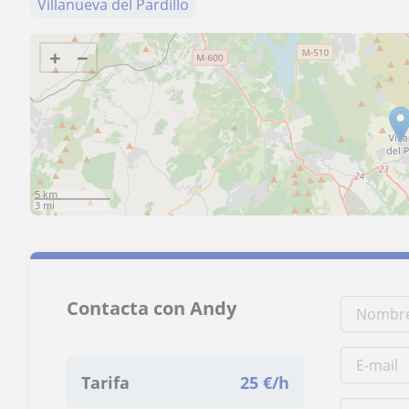
Villanueva del Pardillo
+
−
5 km
3 mi
Contacta con Andy
Tarifa
25
€/h