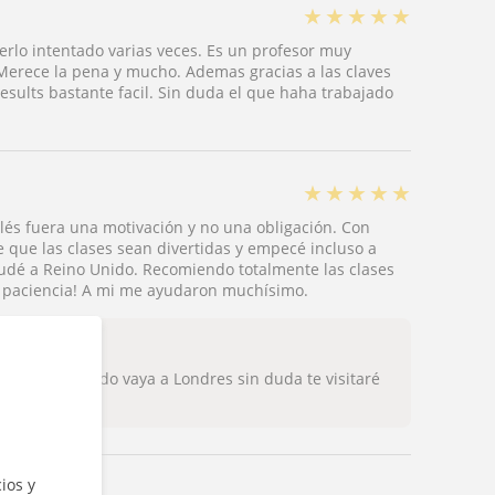
★
★
★
★
★
rlo intentado varias veces. Es un profesor muy
Merece la pena y mucho. Ademas gracias a las claves
sults bastante facil. Sin duda el que haha trabajado
★
★
★
★
★
és fuera una motivación y no una obligación. Con
 que las clases sean divertidas y empecé incluso a
mudé a Reino Unido. Recomiendo totalmente las clases
a paciencia! A mi me ayudaron muchísimo.
positiva. Cuando vaya a Londres sin duda te visitaré
ios y