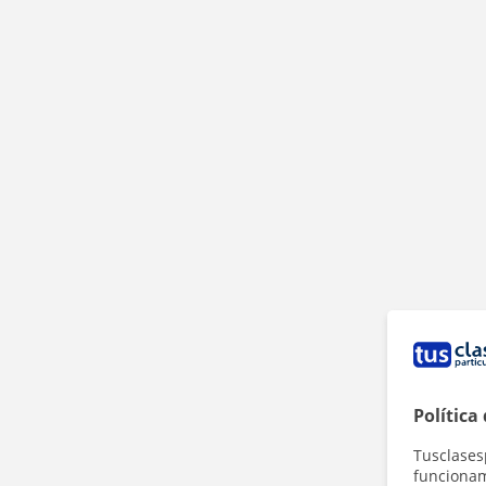
Política
Tusclases
funcionami