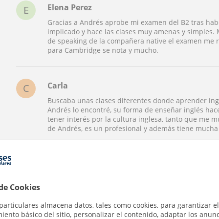
Elena Perez
E
Gracias a Andrés aprobe mi examen del B2 tras habe
implicado y hace las clases muy amenas y simples. 
de speaking de la compañera native el examen me re
para Cambridge se nota y mucho.
Carla
C
Buscaba unas clases diferentes donde aprender ingl
Andrés lo encontré, su forma de enseñar inglés hace
tener interés por la cultura inglesa, tanto que me 
de Andrés, es un profesional y además tiene much
Andy responde:
Hola Carla. Muchas gracias por tu valoración tan 
:-)
 de Cookies
particulares almacena datos, tales como cookies, para garantizar el
ento básico del sitio, personalizar el contenido, adaptar los anunc
Ver todas las valoraciones