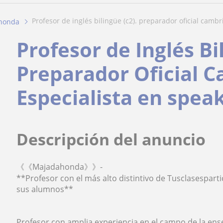
profesor de inglés bilingüe (c2). preparador oficial cambri
honda
Profesor de Inglés Bi
Preparador Oficial C
Especialista en spea
Descripción del anuncio
《《Majadahonda》》-
**Profesor con el más alto distintivo de Tusclasesparti
sus alumnos**
Profesor con amplia experiencia en el campo de la ens