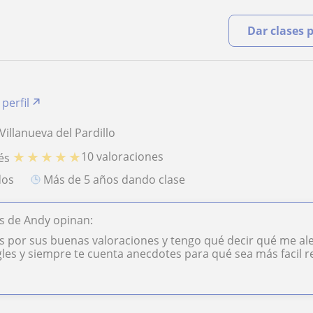
Dar clases 
 perfil
illanueva del Pardillo
★
★
★
★
★
10 valoraciones
és
dos
más de 5 años dando clase
s de Andy opinan:
s por sus buenas valoraciones y tengo qué decir qué me a
les y siempre te cuenta anecdotes para qué sea más facil re