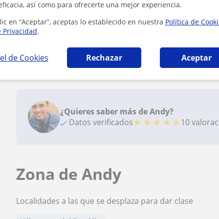
eficacia, así como para ofrecerte una mejor experiencia.
lic en “Aceptar”, aceptas lo establecido en nuestra
Política de Cook
Reconocimientos
e Privacidad
.
el de Cookies
Rechazar
Aceptar
Profesor Voluntario
Andy es voluntario en TusClases Solidarias
¿Quieres saber más de Andy?
★
★
★
★
★
Datos verificados
10 valora
Zona de Andy
Localidades a las que se desplaza para dar clase