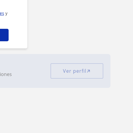
ies
y
Ver perfil
ciones