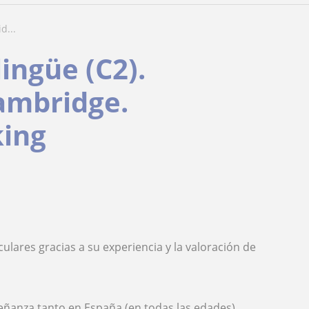
d...
lingüe (C2).
ambridge.
king
culares gracias a su experiencia y la valoración de
eñanza tanto en España (en todas las edades)