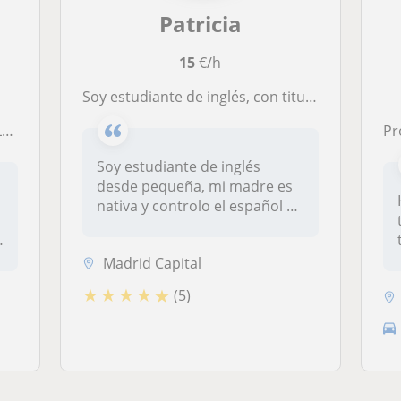
Patricia
15
€/h
Soy estudiante de inglés, con titulo del C1
e
P
Soy estudiante de inglés
desde pequeña, mi madre es
nativa y controlo el español y
e...
Madrid Capital
★
★
★
★
★
(5)