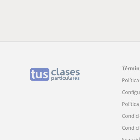
Términ
Polític
Configu
Polític
Condici
Condic
Seguri