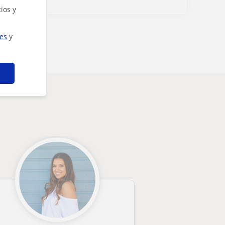
ios y
ies
y