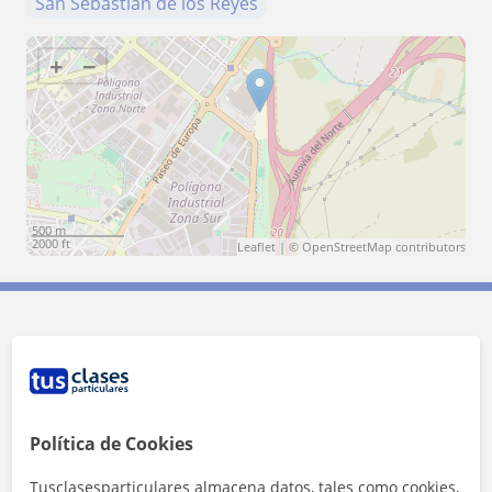
San Sebastián de los Reyes
+
−
500 m
2000 ft
Leaflet
| ©
OpenStreetMap
contributors
Contacta con Adrián
Tarifa
15
€/h
Política de Cookies
1ª clase gratis
Tusclasesparticulares almacena datos, tales como cookies,