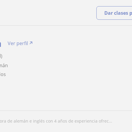
Dar clases 
a
Ver perfil
d)
emán
dos
sora de alemán e inglés con 4 años de experiencia ofrec...