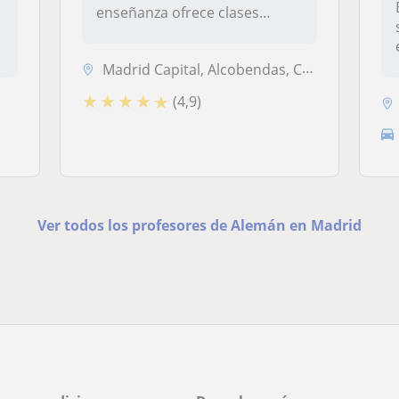
enseñanza ofrece clases
particulare...
s
Madrid Capital, Alcobendas, Coslada, Pozuelo de Alarcón
★
★
★
★
★
(4,9)
Ver todos los profesores de Alemán en Madrid