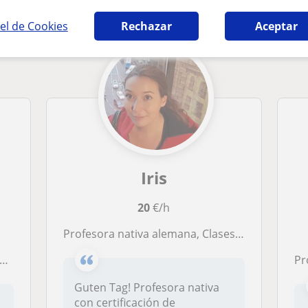
el de Cookies
Rechazar
Aceptar
Iris
20
€/h
Profesora nativa alemana, Clases particulares a domicilio u online (Zoom, Meet o Skype y Google Classroom
P
Guten Tag! Profesora nativa
con certificación de