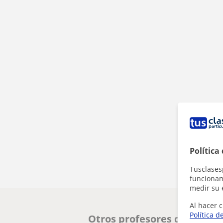
Política
Tusclases
funcionami
medir su 
Al hacer c
Política d
Otros profesores de Alemá