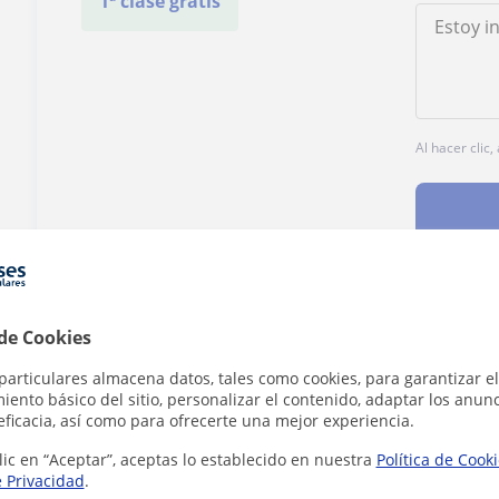
1ª clase gratis
Al hacer clic
¿Hay algún error en este perfil?
Cuéntanos
 de Cookies
particulares almacena datos, tales como cookies, para garantizar el
ento básico del sitio, personalizar el contenido, adaptar los anunc
eficacia, así como para ofrecerte una mejor experiencia.
lic en “Aceptar”, aceptas lo establecido en nuestra
Política de Cook
e Privacidad
.
n en Madrid que pueden interesarte