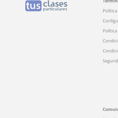
Términ
Polític
Configu
Polític
Condici
Condic
Seguri
Comun