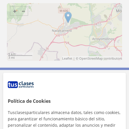
+
−
5 km
3 mi
Leaflet
| ©
OpenStreetMap
contributors
Contacta con Andrea
Tarifa
12
€/h
Política de Cookies
Tusclasesparticulares almacena datos, tales como cookies,
1ª clase gratis
para garantizar el funcionamiento básico del sitio,
personalizar el contenido, adaptar los anuncios y medir