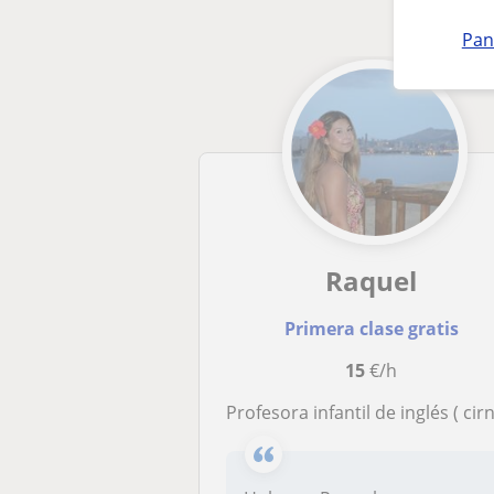
Pan
Raquel
Primera clase gratis
15
€/h
Profesora infantil de inglés ( cirnvias en bilingue) para niños primaria y es