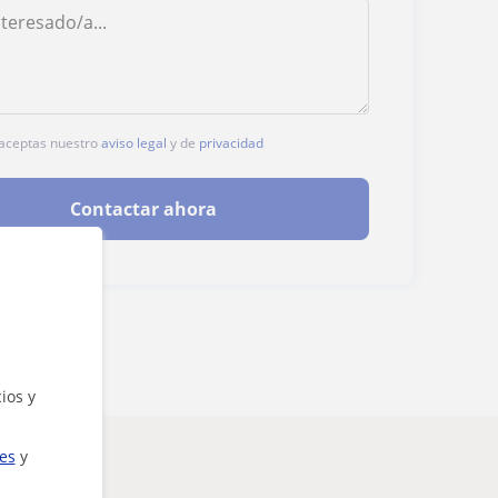
, aceptas nuestro
aviso legal
y de
privacidad
Contactar ahora
ios y
ies
y