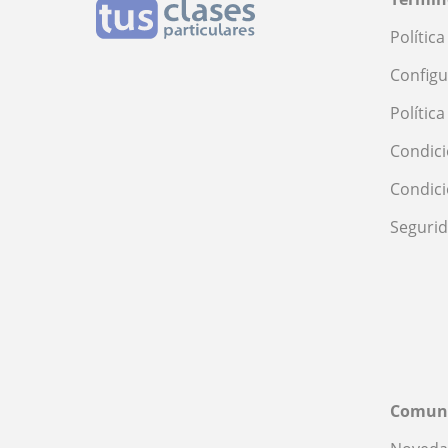
Polític
Configu
Polític
Condici
Condic
Seguri
Comun