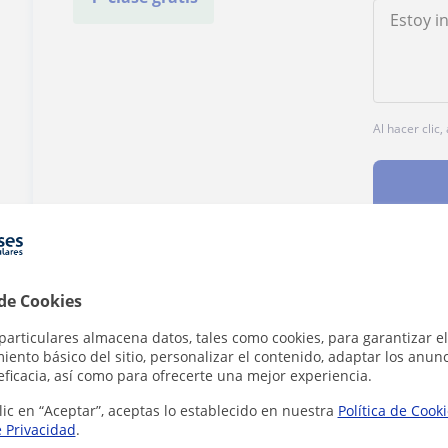
Al hacer clic
¿Hay algún error en este perfil?
Cuéntanos
 de Cookies
particulares almacena datos, tales como cookies, para garantizar el
ento básico del sitio, personalizar el contenido, adaptar los anunc
eficacia, así como para ofrecerte una mejor experiencia.
lic en “Aceptar”, aceptas lo establecido en nuestra
Política de Cook
e Privacidad
.
 en Leganés que pueden interesarte