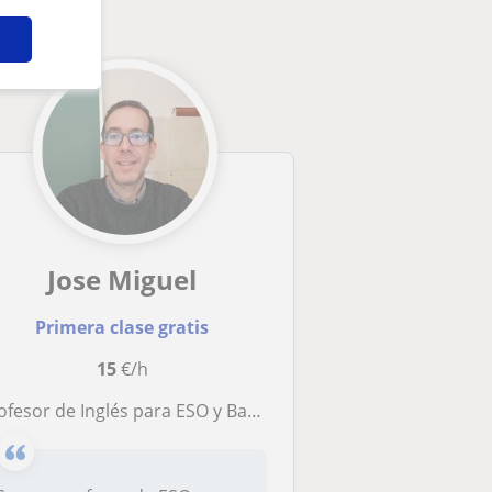
Jose Miguel
Primera clase gratis
15
€/h
sor de Inglés para ESO y Bachillerato con nivel C2 y 15 años de experiencia. Clases presenciales en Getafe u online