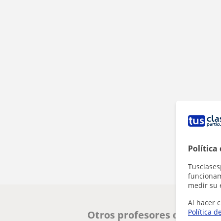
Política
Tusclases
funcionami
medir su 
Al hacer c
Política d
Otros profesores de Inglés