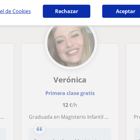
el de Cookies
Rechazar
Aceptar
Verónica
Primera clase gratis
12
€/h
o
Graduada en Magisterio Infantil con experiencia profesional como profesora a nivel infantil y primaria
Profe