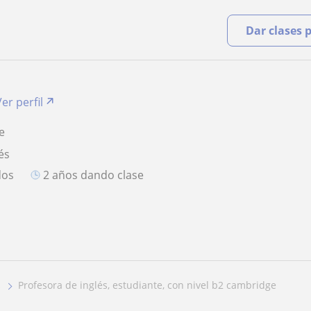
Dar clases 
Ver perfil
e
és
dos
2 años dando clase
profesora de inglés, estudiante, con nivel b2 cambridge
s