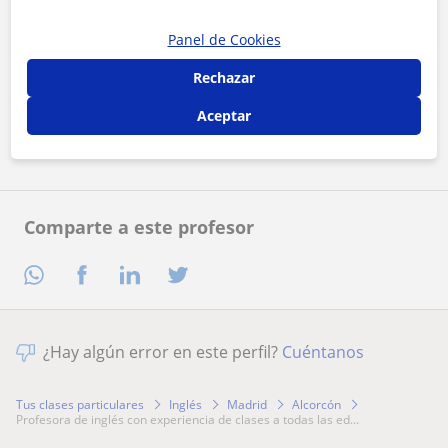
Panel de Cookies
Al hacer clic, aceptas nuestro
aviso legal
y de
privacidad
Rechazar
Aceptar
Contactar ahora
Comparte a este profesor
¿Hay algún error en este perfil?
Cuéntanos
Tus clases particulares
Inglés
Madrid
Alcorcón
profesora de inglés con experiencia de clases a todas las ed...