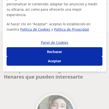
personalizar el contenido, adaptar los anuncios y medir
su eficacia, así como para ofrecerte una mejor
Comparte a este profesor
experiencia.
Al hacer clic en “Aceptar”, aceptas lo establecido en
nuestra
Política de Cookies
y
Política de Privacidad
.
Panel de Cookies
¿Hay algún error en este perfil?
Cuéntanos
Rechazar
Tus clases particulares
A domicilio
Inglés
Madrid
profesora de inglés y francés
Aceptar
Otros profesores de Inglés en Alcalá de
Henares que pueden interesarte