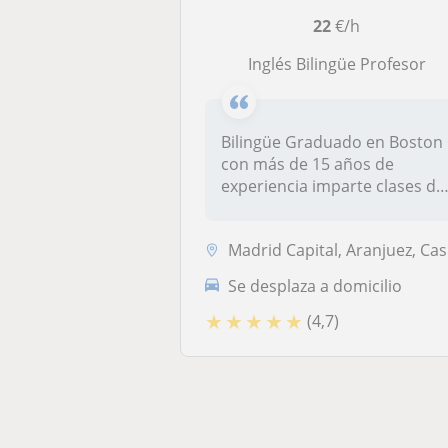
22
€/h
Inglés Bilingüe Profesor
Bilingüe Graduado en Boston
con más de 15 años de
experiencia imparte clases de
ingl...
Madrid Capital, Aranjuez, Casarrubuelos, Ciempozuelos, Getafe, Griñón,...
Se desplaza a domicilio
★
★
★
★
★
(4,7)