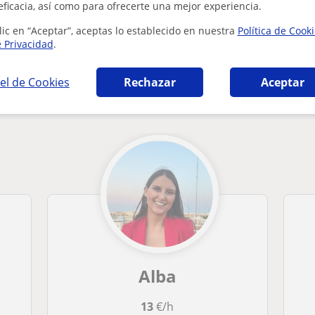
eficacia, así como para ofrecerte una mejor experiencia.
lic en “Aceptar”, aceptas lo establecido en nuestra
Política de Cook
e Privacidad
.
el de Cookies
Rechazar
Aceptar
s en Ciempozuelos que pueden interesarte
Alba
13
€/h