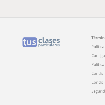
Términ
Polític
Configu
Polític
Condici
Condic
Seguri