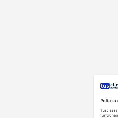
Política
Tusclases
funcionami