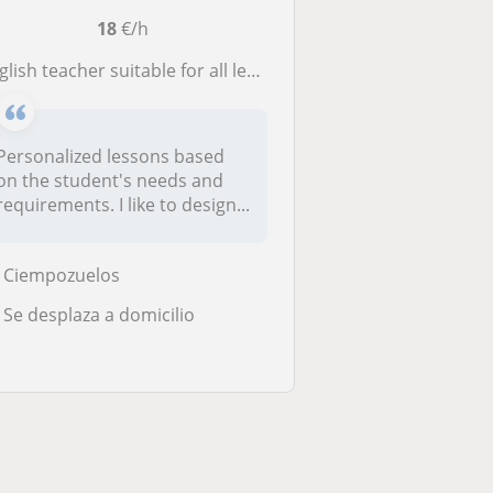
18
€/h
glish teacher suitable for all levels and ages
Personalized lessons based
on the student's needs and
requirements. I like to design...
Ciempozuelos
Se desplaza a domicilio