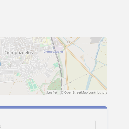
Leaflet
| ©
OpenStreetMap
contributors