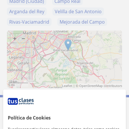
Madrid (Ciudad)
Campo Real
Arganda del Rey
Velilla de San Antonio
Rivas-Vaciamadrid
Mejorada del Campo
+
−
10 km
5 mi
Leaflet
| ©
OpenStreetMap
contributors
Contacta con Vanesa
Política de Cookies
Tarifa
13
€/h