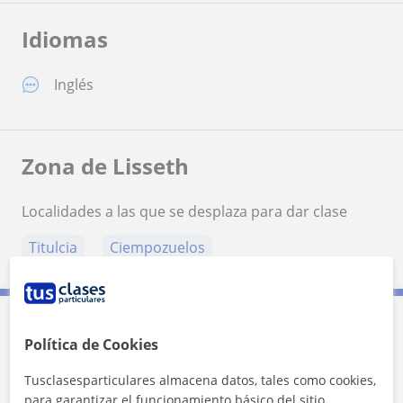
Idiomas
Inglés
Zona de Lisseth
Localidades a las que se desplaza para dar clase
Titulcia
Ciempozuelos
Contacta con Lisseth
Política de Cookies
Tusclasesparticulares almacena datos, tales como cookies,
Tarifa
10
€/h
para garantizar el funcionamiento básico del sitio,