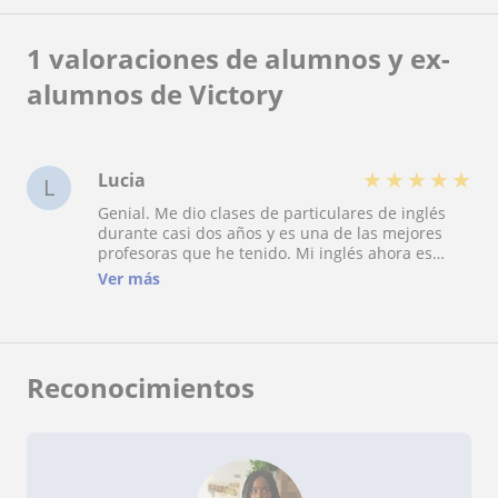
1 valoraciones de alumnos y ex-
alumnos de Victory
★
★
★
★
★
Lucia
L
Genial. Me dio clases de particulares de inglés
durante casi dos años y es una de las mejores
profesoras que he tenido. Mi inglés ahora es
mucho más fluido porque trabajamos mucho el
Ver más
speaking, y además las clases son muy amenas.
Recomiendo 100%.
Reconocimientos