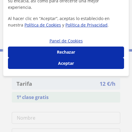
su eficacia, así como para ofrecerte una mejor
experiencia.
Al hacer clic en “Aceptar”, aceptas lo establecido en
nuestra
Política de Cookies
y
Política de Privacidad
.
2 km
1 mi
Leaflet
| ©
OpenStreetMap
contributors
Panel de Cookies
Rechazar
Aceptar
Contacta con Victory
Tarifa
12
€/h
1ª clase gratis