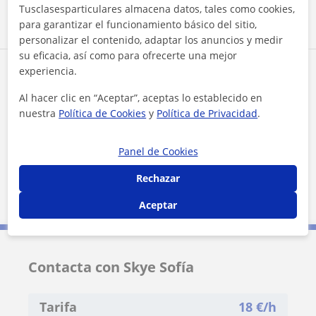
Tusclasesparticulares almacena datos, tales como cookies,
para garantizar el funcionamiento básico del sitio,
personalizar el contenido, adaptar los anuncios y medir
su eficacia, así como para ofrecerte una mejor
experiencia.
Zona de Skye Sofía
Al hacer clic en “Aceptar”, aceptas lo establecido en
Localidades a las que se desplaza para dar clase
nuestra
Política de Cookies
y
Política de Privacidad
.
Alcorcón
Alcobendas
Panel de Cookies
Pozuelo de Alarcón
Madrid (Ciudad)
Rechazar
Leganés
Coslada
Aceptar
Contacta con Skye Sofía
Tarifa
18
€/h