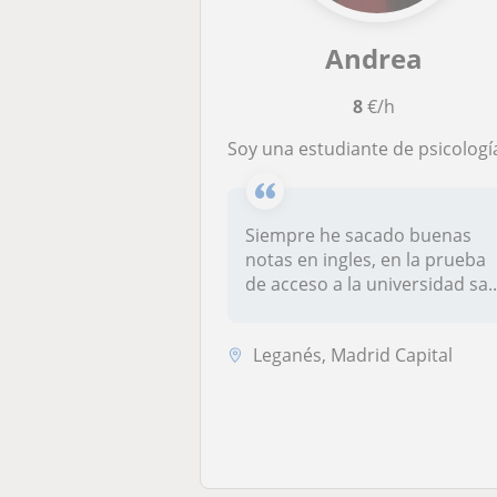
Andrea
8
€/h
Soy una estudiante de psicología con un buen nivel de ingles. Podría dar clase a niños de primaria y primero y segundo de la 
Siempre he sacado buenas
notas en ingles, en la prueba
de acceso a la universidad sa..
Leganés, Madrid Capital