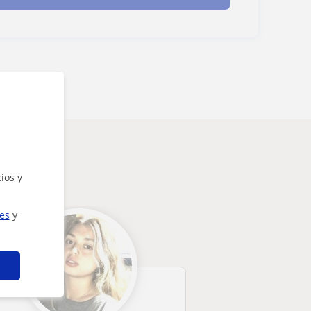
ios y
ies
y