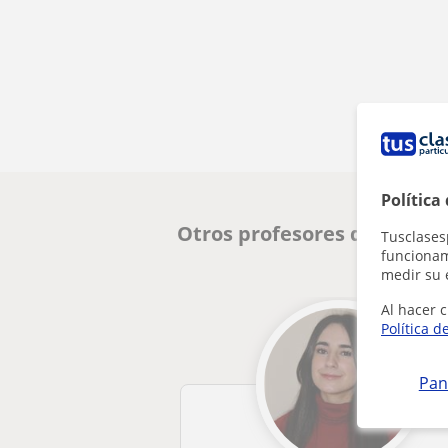
Política
Otros profesores de Inglés
Tusclases
funcionami
medir su 
Al hacer c
Política d
Pan