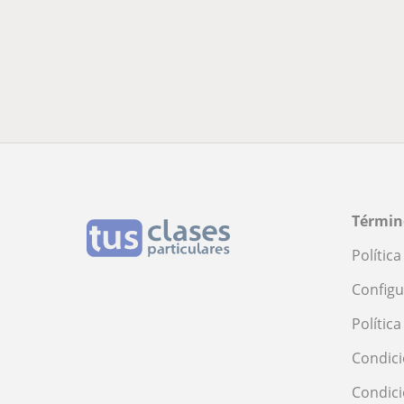
Términ
Polític
Configu
Polític
Condici
Condic