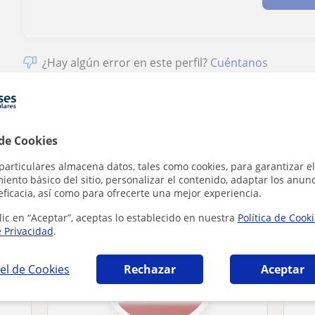
¿Hay algún error en este perfil?
Cuéntanos
 de Cookies
 en Madrid que pueden interesarte
particulares almacena datos, tales como cookies, para garantizar el
ento básico del sitio, personalizar el contenido, adaptar los anunc
eficacia, así como para ofrecerte una mejor experiencia.
lic en “Aceptar”, aceptas lo establecido en nuestra
Política de Cook
e Privacidad
.
el de Cookies
Rechazar
Aceptar