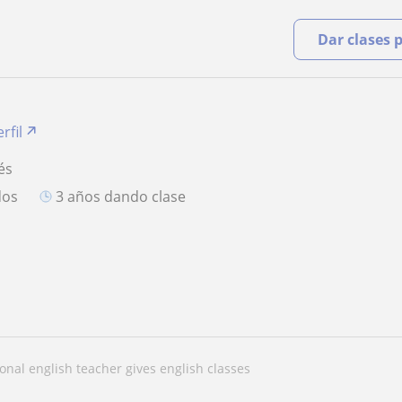
Dar clases 
rfil
és
dos
3 años dando clase
ional english teacher gives english classes