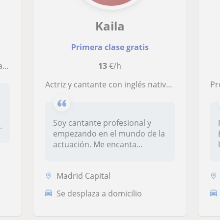
Kaila
Primera clase gratis
eso
13
€/h
Actriz y cantante con inglés nativo y con 11 años estudiando en el conservatorio de música
Pro
Soy cantante profesional y
.
empezando en el mundo de la
actuación. Me encanta
enseñar...
Madrid Capital
Se desplaza a domicilio