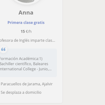
Anna
Primera clase gratis
15
€/h
fesora de Inglés imparte clases a niños de Primaria, Secundaria y Bachillerato
Formación Académica:1)
Bachiller científico, Baleares
International College - Junio,...
Paracuellos de Jarama, Ajalvir
Se desplaza a domicilio