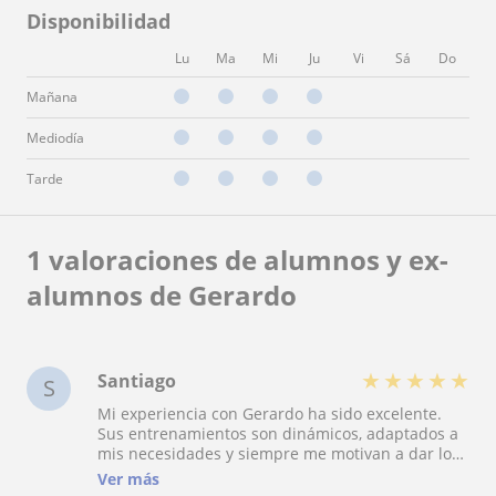
Disponibilidad
Lu
Ma
Mi
Ju
Vi
Sá
Do
Mañana
Mediodía
Tarde
1 valoraciones de alumnos y ex-
alumnos de Gerardo
★
★
★
★
★
Santiago
S
Mi experiencia con Gerardo ha sido excelente.
Sus entrenamientos son dinámicos, adaptados a
mis necesidades y siempre me motivan a dar lo
mejor de mí. He notado grandes avances tanto
Ver más
físicos como en mi bienestar general. Sin duda,