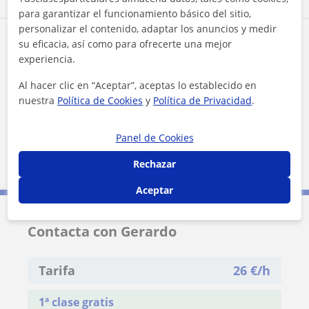
para garantizar el funcionamiento básico del sitio,
personalizar el contenido, adaptar los anuncios y medir
Zona de Gerardo
su eficacia, así como para ofrecerte una mejor
experiencia.
Localidades a las que se desplaza para dar clase
Al hacer clic en “Aceptar”, aceptas lo establecido en
nuestra
Política de Cookies
y
Política de Privacidad
.
Cercedilla
Becerril de la Sierra
Guadarrama
Collado Villalba
Panel de Cookies
Collado Mediano
Alpedrete
Rechazar
Aceptar
Contacta con Gerardo
Tarifa
26
€/h
1ª clase gratis