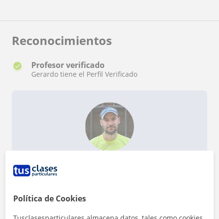
un entrenador personal muy recomendable
Reconocimientos
Profesor verificado
Gerardo tiene el Perfil Verificado
¿Quieres saber más de Gerardo?
Datos verificados
★
★
★
★
★
1 valoraciones
Ver perfil
Política de Cookies
Tusclasesparticulares almacena datos, tales como cookies,