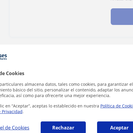
¿Hay algún error en este perfil?
Cuéntanos
 de Cookies
particulares almacena datos, tales como cookies, para garantizar el
n en Paracuellos de Jarama que pueden inter
ento básico del sitio, personalizar el contenido, adaptar los anunc
eficacia, así como para ofrecerte una mejor experiencia.
lic en “Aceptar”, aceptas lo establecido en nuestra
Política de Cook
e Privacidad
.
el de Cookies
Rechazar
Aceptar