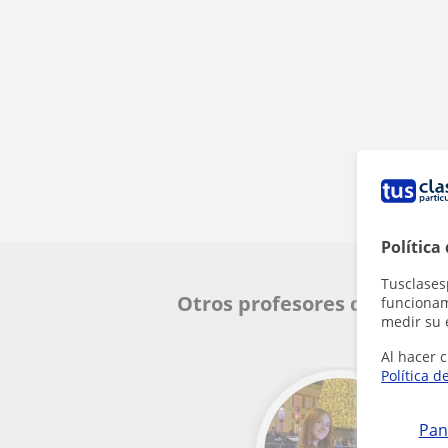
Política
Tusclases
Otros profesores de Alemá
funcionami
medir su 
Al hacer c
Política d
Pan