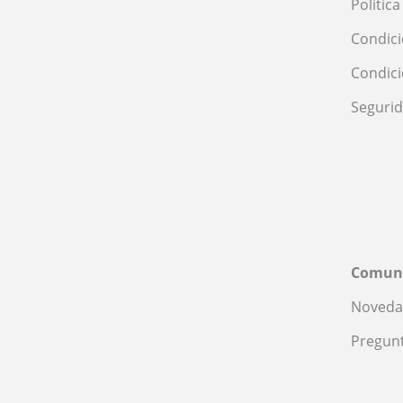
Polític
Condici
Condic
Seguri
Comun
Noveda
Pregunt