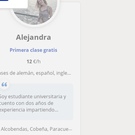
Alejandra
Primera clase gratis
12
€/h
ses de alemán, español, ingles y matemáticas para alumnos de primaria
Soy estudiante universitaria y
cuento con dos años de
experiencia impartiendo
clases...
Alcobendas, Cobeña, Paracuellos de Jarama, San Sebastián de los Reyes