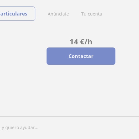
particulares
Anúnciate
Tu cuenta
14
€
/h
Contactar
 y quiero ayudar...