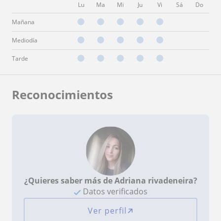
Lu
Ma
Mi
Ju
Vi
Sá
Do
Mañana
Mediodía
Tarde
Reconocimientos
¿Quieres saber más de Adriana rivadeneira?
Datos verificados
Ver perfil