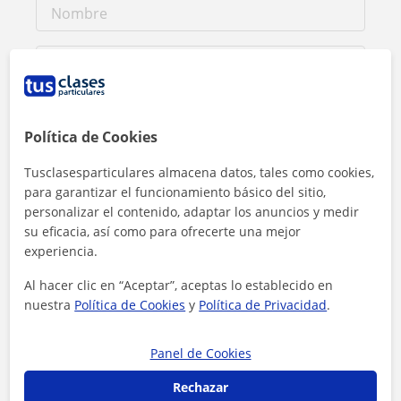
Política de Cookies
Tusclasesparticulares almacena datos, tales como cookies,
para garantizar el funcionamiento básico del sitio,
personalizar el contenido, adaptar los anuncios y medir
su eficacia, así como para ofrecerte una mejor
experiencia.
Al hacer clic en “Aceptar”, aceptas lo establecido en
nuestra
Política de Cookies
y
Política de Privacidad
.
Al hacer clic, aceptas nuestro
aviso legal
y de
privacidad
Panel de Cookies
Contactar ahora
Rechazar