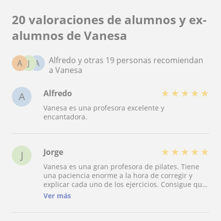
20 valoraciones de alumnos y ex-
alumnos de Vanesa
Alfredo y otras 19 personas recomiendan
A
J
A
a Vanesa
★
★
★
★
★
Alfredo
A
Vanesa es una profesora excelente y
encantadora.
★
★
★
★
★
Jorge
J
Vanesa es una gran profesora de pilates. Tiene
una paciencia enorme a la hora de corregir y
explicar cada uno de los ejercicios. Consigue que
las clases resulten amenas y que se te pase
Ver más
volando el tiempo. Hemos notado mejora postural
y menos dolor en espalda. 100% recomendable!