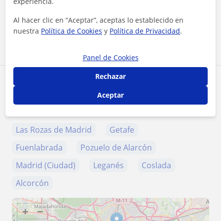
experiencia.
★
★
★
★
★
20 valoraciones
Al hacer clic en “Aceptar”, aceptas lo establecido en
Ver perfil
nuestra
Política de Cookies
y
Política de Privacidad
.
Panel de Cookies
Rechazar
Zona de Vanesa
Aceptar
Localidades a las que se desplaza para dar clase
Las Rozas de Madrid
Getafe
Fuenlabrada
Pozuelo de Alarcón
Madrid (Ciudad)
Leganés
Coslada
Alcorcón
+
−