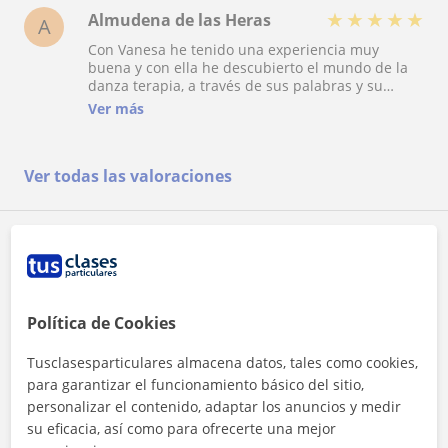
★
★
★
★
★
Almudena de las Heras
A
Con Vanesa he tenido una experiencia muy
buena y con ella he descubierto el mundo de la
danza terapia, a través de sus palabras y su
presencia Muy recomendable ser conducido por
Ver más
ella en el mundo cuerpo mente, sin olvidar la
danza.
Ver todas las valoraciones
Reconocimientos
Política de Cookies
Tusclasesparticulares almacena datos, tales como cookies,
para garantizar el funcionamiento básico del sitio,
personalizar el contenido, adaptar los anuncios y medir
¿Quieres saber más de Vanesa?
su eficacia, así como para ofrecerte una mejor
Datos verificados