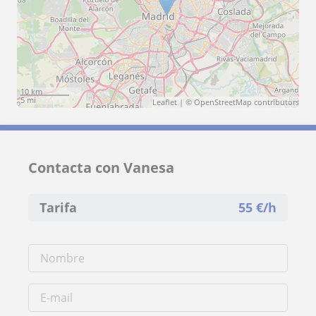
10 km
5 mi
Leaflet
| ©
OpenStreetMap
contributors
Contacta con Vanesa
Tarifa
55
€/h