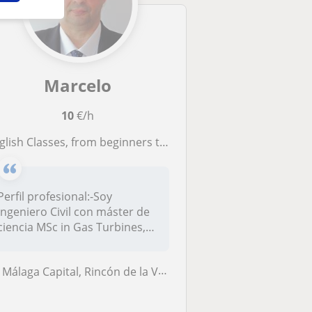
Marcelo
10
€/h
glish Classes, from beginners to high level and all ages
Perfil profesional:-Soy
Ingeniero Civil con máster de
ciencia MSc in Gas Turbines,
...
Málaga Capital, Rincón de la Victoria, Torremolinos, Totalán, Alhaurín...