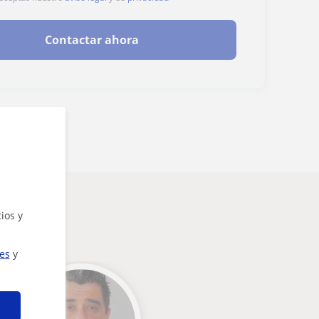
Contactar ahora
ios y
ies
y