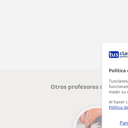
Política
Tusclases
Otros profesores de Inglés
funcionami
medir su 
Al hacer c
Política d
Pan