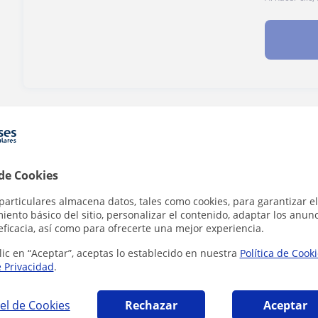
¿Hay algún error en este perfil?
Cuéntanos
 de Cookies
particulares almacena datos, tales como cookies, para garantizar el
 en Málaga que pueden interesarte
ento básico del sitio, personalizar el contenido, adaptar los anunc
eficacia, así como para ofrecerte una mejor experiencia.
lic en “Aceptar”, aceptas lo establecido en nuestra
Política de Cook
e Privacidad
.
el de Cookies
Rechazar
Aceptar