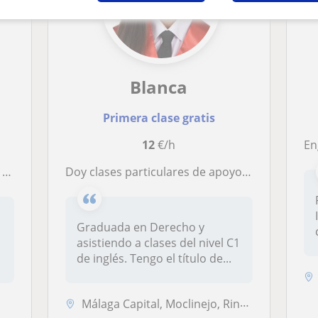
Blanca
Primera clase gratis
12
€/h
En
ua
Doy clases particulares de apoyo de cualquier materia en Torre de Benagalbón (Rincón de la Victoria)
a
Graduada en Derecho y
asistiendo a clases del nivel C1
(
de inglés. Tengo el título de...
Málaga Capital, Moclinejo, Rincón de la Victoria, Totalán