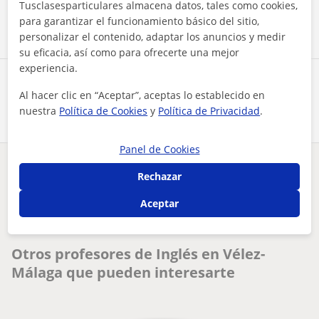
Tusclasesparticulares almacena datos, tales como cookies,
Contactar ahora
para garantizar el funcionamiento básico del sitio,
personalizar el contenido, adaptar los anuncios y medir
su eficacia, así como para ofrecerte una mejor
experiencia.
Comparte a este profesor
Al hacer clic en “Aceptar”, aceptas lo establecido en
nuestra
Política de Cookies
y
Política de Privacidad
.
Panel de Cookies
¿Hay algún error en este perfil?
Cuéntanos
Rechazar
Aceptar
Tus clases particulares
Inglés
Málaga
Vélez-Málaga
clases de inglés y francés
Otros profesores de Inglés en Vélez-
Málaga que pueden interesarte