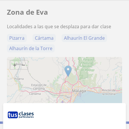
Zona de Eva
Localidades a las que se desplaza para dar clase
Pizarra
Cártama
Alhaurín El Grande
Alhaurín de la Torre
+
−
10 km
5 mi
Leaflet
| ©
OpenStreetMap
contributors