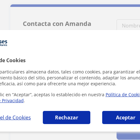
Contacta con Amanda
Tarifa
18
€/h
 de Cookies
1ª clase gratis
particulares almacena datos, tales como cookies, para garantizar el
ento básico del sitio, personalizar el contenido, adaptar los anunc
eficacia, así como para ofrecerte una mejor experiencia.
lic en “Aceptar”, aceptas lo establecido en nuestra
Política de Cook
e Privacidad
.
Al hacer clic
el de Cookies
Rechazar
Aceptar