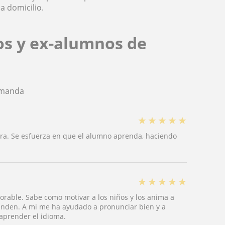
a domicilio.
os y ex-alumnos de
Amanda
★
★
★
★
★
ra. Se esfuerza en que el alumno aprenda, haciendo
★
★
★
★
★
orable. Sabe como motivar a los niños y los anima a
renden. A mi me ha ayudado a pronunciar bien y a
 aprender el idioma.