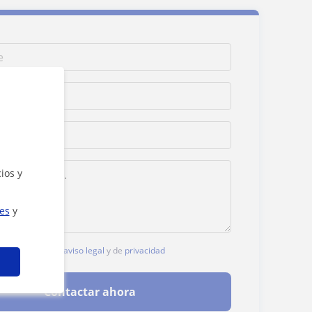
ios y
ies
y
, aceptas nuestro
aviso legal
y de
privacidad
Contactar ahora