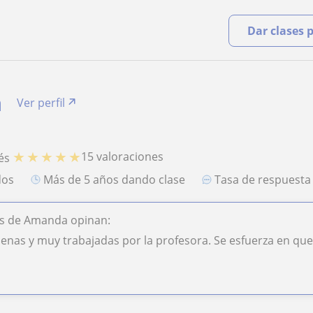
Dar clases 
a
Ver perfil
★
★
★
★
★
15 valoraciones
és
dos
más de 5 años dando clase
Tasa de respuest
s de Amanda opinan:
nas y muy trabajadas por la profesora. Se esfuerza en que