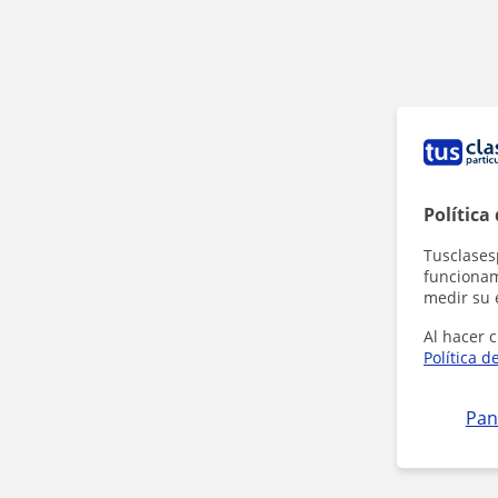
Política
Tusclases
funcionami
medir su 
Al hacer c
Política d
Pan