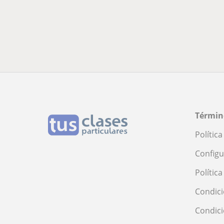
Términ
Polític
Configu
Polític
Condici
Condic