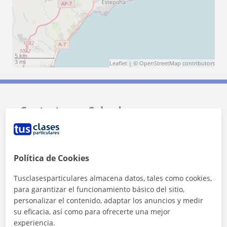
5 km
3 mi
Leaflet
| ©
OpenStreetMap
contributors
Contacta con Salvador
Tarifa
12
€/h
Política de Cookies
1ª clase gratis
Tusclasesparticulares almacena datos, tales como cookies,
para garantizar el funcionamiento básico del sitio,
personalizar el contenido, adaptar los anuncios y medir
su eficacia, así como para ofrecerte una mejor
experiencia.