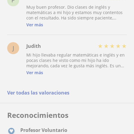
P
muy comprometido con el aprendizaje de sus
Muy buen profesor. Dio clases de inglés y
alumnos. Sin duda, un gran acierto contar con él.
matemáticas a mi hijo y estamos muy contentos
con el resultado. Ha sido siempre paciente,
amable y claro en sus explicaciones, adaptándose
Ver más
bien a sus necesidades. Lo recomendamos sin
duda.
★
★
★
★
★
Judith
J
Mi hijo llevaba regular matemáticas e inglés y en
pocas clases he visto como mi hijo ha ido
mejorando, cada vez le gusta más inglés. Es un
profesor muy implicado, hemos tenido mucha
Ver más
suerte de encontrarlo.
Ver todas las valoraciones
Reconocimientos
Profesor Voluntario