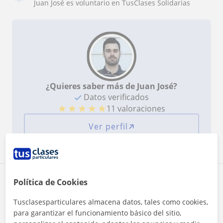
Juan José es voluntario en TusClases Solidarias
¿Quieres saber más de Juan José?
Datos verificados
★
★
★
★
★
11 valoraciones
Ver perfil
Zona de Juan José
Política de Cookies
Tusclasesparticulares almacena datos, tales como cookies,
Localidades a las que se desplaza para dar clase
para garantizar el funcionamiento básico del sitio,