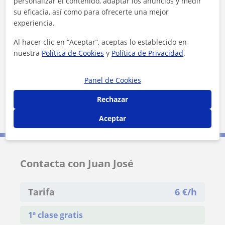
personalizar el contenido, adaptar los anuncios y medir
Málaga (Ciudad)
su eficacia, así como para ofrecerte una mejor
experiencia.
+
−
Al hacer clic en “Aceptar”, aceptas lo establecido en
nuestra
Política de Cookies
y
Política de Privacidad
.
Panel de Cookies
Rechazar
3 km
1 mi
Leaflet
| ©
OpenStreetMap
contributors
Aceptar
Contacta con Juan José
Tarifa
6
€/h
1ª clase gratis