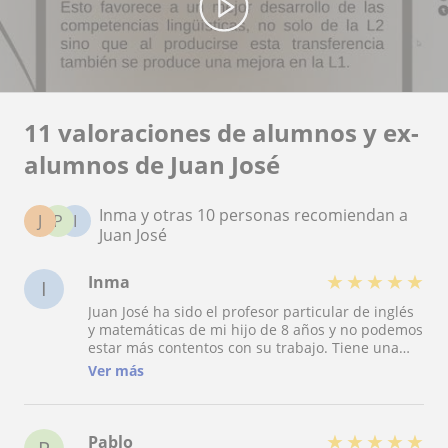
11 valoraciones de alumnos y ex-
alumnos de Juan José
Inma y otras 10 personas recomiendan a
J
P
I
Juan José
★
★
★
★
★
Inma
I
Juan José ha sido el profesor particular de inglés
y matemáticas de mi hijo de 8 años y no podemos
estar más contentos con su trabajo. Tiene una
paciencia infinita y una habilidad fantástica para
Ver más
conectar con los niños. Gracias a sus clases, mi
hijo no solo ha mejorado sus notas y su nivel
académico, sino que también ha ganado mucha
confianza en sí mismo. Es puntual, responsable y
★
★
★
★
★
Pablo