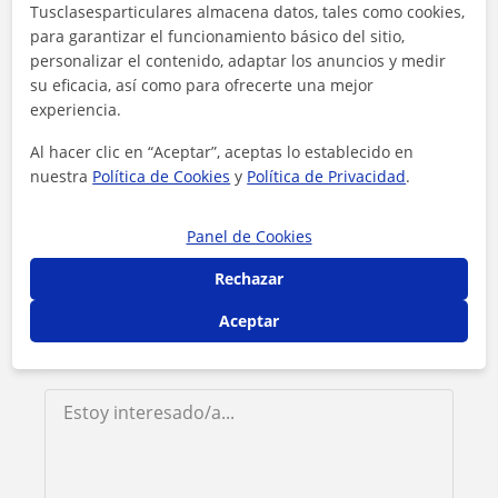
Tusclasesparticulares almacena datos, tales como cookies,
Contacta con Carmen
para garantizar el funcionamiento básico del sitio,
personalizar el contenido, adaptar los anuncios y medir
su eficacia, así como para ofrecerte una mejor
Tarifa
12
€/h
experiencia.
1ª clase gratis
Al hacer clic en “Aceptar”, aceptas lo establecido en
nuestra
Política de Cookies
y
Política de Privacidad
.
Panel de Cookies
Rechazar
Aceptar