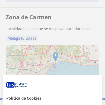
Zona de Carmen
Localidades a las que se desplaza para dar clase
Málaga (Ciudad)
+
−
5 km
3 mi
Leaflet
| ©
OpenStreetMap
contributors
Política de Cookies