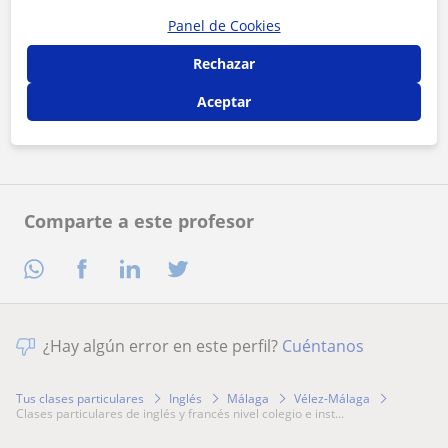
Panel de Cookies
Al hacer clic, aceptas nuestro
aviso legal
y de
privacidad
Rechazar
Aceptar
Contactar ahora
Comparte a este profesor
¿Hay algún error en este perfil?
Cuéntanos
Tus clases particulares
Inglés
Málaga
Vélez-Málaga
clases particulares de inglés y francés nivel colegio e inst...