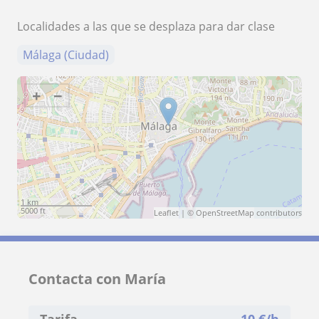
Localidades a las que se desplaza para dar clase
Málaga (Ciudad)
+
−
1 km
5000 ft
Leaflet
| ©
OpenStreetMap
contributors
Contacta con María
Tarifa
10
€/h