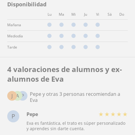
Disponibilidad
Lu
Ma
Mi
Ju
Vi
Sá
Do
Mañana
Mediodía
Tarde
4 valoraciones de alumnos y ex-
alumnos de Eva
Pepe y otras 3 personas recomiendan a
J
A
P
Eva
★
★
★
★
★
Pepe
P
Eva es fantástica, el trato es súper personalizado
y aprendes sin darte cuenta.