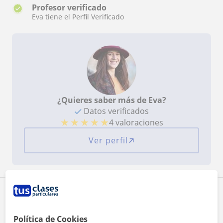
Profesor verificado
Eva tiene el Perfil Verificado
¿Quieres saber más de Eva?
Datos verificados
★
★
★
★
★
4 valoraciones
Ver perfil
Zona de Eva
Política de Cookies
Localidades a las que se desplaza para dar clase