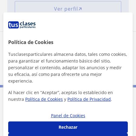
Ver perfil
Zona de Daniela
Política de Cookies
Tusclasesparticulares almacena datos, tales como cookies,
Localidades a las que se desplaza para dar clase
para garantizar el funcionamiento básico del sitio,
personalizar el contenido, adaptar los anuncios y medir
Málaga (Ciudad)
su eficacia, así como para ofrecerte una mejor
experiencia.
Al hacer clic en “Aceptar”, aceptas lo establecido en
nuestra
Política de Cookies
y
Política de Privacidad
.
Contacta con Daniela
Panel de Cookies
Tarifa
20
€/h
Rechazar