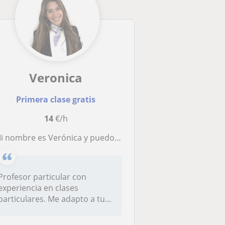
Veronica
Primera clase gratis
14
€/h
! Mi nombre es Verónica y puedo ayudarte a mejorar tu inglés o brindarte apoyo para el ámbito que requieras
Profesor particular con
experiencia en clases
particulares. Me adapto a tu
disponibi...