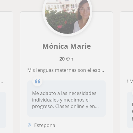
Mónica Marie
20
€/h
Mis lenguas maternas son el español y el inglés. Hablo alemán a nivel nativo gracias a mi parte materna Austriaca. Soy estudiante de traducción e interpretación y me especializo en dar clases a niños y adolescentes. Doy clases y hago traducciones.
Me adapto a las necesidades
individuales y medimos el
progreso. Clases online y en
E...
Estepona