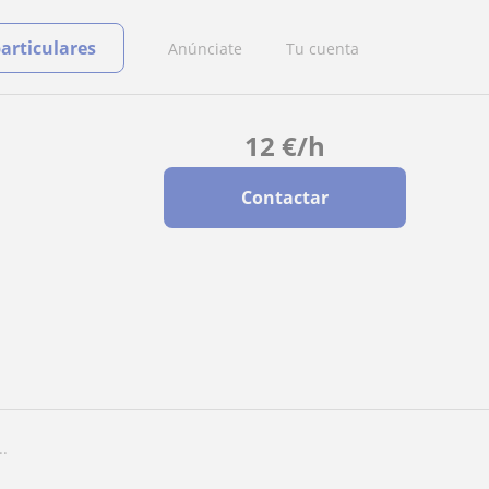
particulares
Anúnciate
Tu cuenta
12
€
/h
Contactar
..