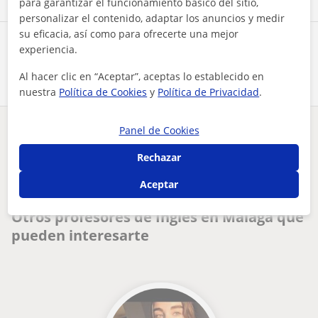
para garantizar el funcionamiento básico del sitio,
personalizar el contenido, adaptar los anuncios y medir
su eficacia, así como para ofrecerte una mejor
Comparte a este profesor
experiencia.
Al hacer clic en “Aceptar”, aceptas lo establecido en
nuestra
Política de Cookies
y
Política de Privacidad
.
Panel de Cookies
¿Hay algún error en este perfil?
Cuéntanos
Rechazar
Tus clases particulares
Inglés
Málaga
Aceptar
profesor de inglés particular para adultos de todos los nive...
Otros profesores de Inglés en Málaga que
pueden interesarte