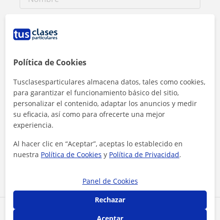
Política de Cookies
Tusclasesparticulares almacena datos, tales como cookies,
para garantizar el funcionamiento básico del sitio,
personalizar el contenido, adaptar los anuncios y medir
su eficacia, así como para ofrecerte una mejor
experiencia.
Al hacer clic, aceptas nuestro
aviso legal
y de
privacidad
Al hacer clic en “Aceptar”, aceptas lo establecido en
nuestra
Política de Cookies
y
Política de Privacidad
.
Contactar ahora
Panel de Cookies
Rechazar
Comparte a este profesor
Aceptar