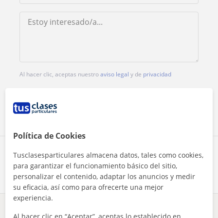
Al hacer clic, aceptas nuestro
aviso legal
y de
privacidad
Contactar ahora
Política de Cookies
Comparte a este profesor
Tusclasesparticulares almacena datos, tales como cookies,
para garantizar el funcionamiento básico del sitio,
personalizar el contenido, adaptar los anuncios y medir
su eficacia, así como para ofrecerte una mejor
experiencia.
¿Hay algún error en este perfil?
Cuéntanos
Al hacer clic en “Aceptar”, aceptas lo establecido en