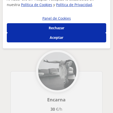
nuestra
Política de Cookies
y
Política de Privacidad
.
Tus clases particulares
Yoga
Málaga
Marbella
profesora titulada de hatha y vinyasa yoga, formada en yoga ...
Panel de Cookies
Otros profesores de Yoga en Marbella
Rechazar
que pueden interesarte
Aceptar
Encarna
30
€/h