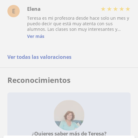
★
★
★
★
★
Elena
E
Teresa es mi profesora desde hace solo un mes y
puedo decir que está muy atenta con sus
alumnos. Las clases son muy interesantes y
suelen durar más de una hora. ¡Definitivamente
Ver más
continuaré tomando lecciones y la recomendaré
como una maestra muy competente!
Ver todas las valoraciones
Reconocimientos
¿Quieres saber más de Teresa?