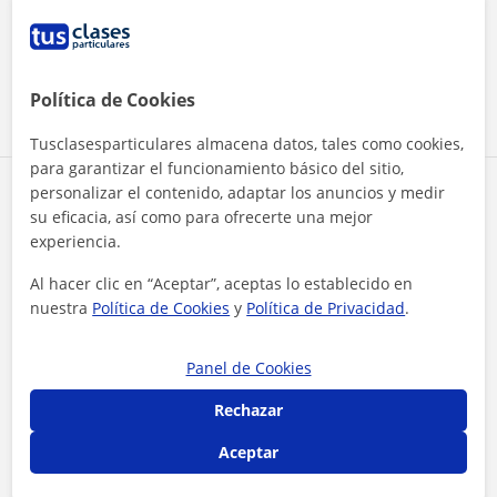
Datos verificados
★
★
★
★
★
8 valoraciones
Ver perfil
Política de Cookies
Tusclasesparticulares almacena datos, tales como cookies,
para garantizar el funcionamiento básico del sitio,
personalizar el contenido, adaptar los anuncios y medir
Zona de Teresa
su eficacia, así como para ofrecerte una mejor
experiencia.
Localidades a las que se desplaza para dar clase
Al hacer clic en “Aceptar”, aceptas lo establecido en
Benalmádena
Mijas
Torremolinos
nuestra
Política de Cookies
y
Política de Privacidad
.
Fuengirola
Panel de Cookies
+
−
Rechazar
Aceptar