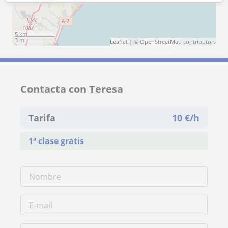
5 km
3 mi
Leaflet
| ©
OpenStreetMap
contributors
Contacta con Teresa
Tarifa
10
€/h
1ª clase gratis